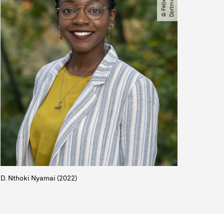
c
d
D. Nthoki Nyamai (2022)