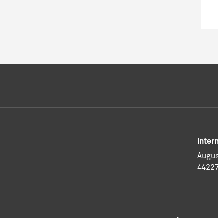
Inter
Augus
4422