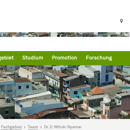
ebiet
Studium
Promotion
Forschung
ind hier:
artseite
Fachgebiet
Team
Dr. D. Nthoki Nyamai