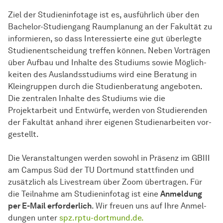
Ziel der Studieninfotage ist es, ausführlich über den
Bachelor-Stu­di­en­gang Raum­pla­nung an der Fa­kul­tät zu
in­for­mie­ren, so dass In­te­res­sier­te eine gut überlegte
Studienentscheidung treffen kön­nen. Neben Vorträgen
über Auf­bau und Inhalte des Stu­di­ums sowie Mög­lich­
keiten des Auslandsstudiums wird eine Be­ra­tung in
Kleingruppen durch die Stu­dien­be­ra­tung an­ge­bo­ten.
Die zen­tra­len Inhalte des Stu­di­ums wie die
Projektarbeit und Entwürfe, wer­den von Stu­die­ren­den
der Fa­kul­tät anhand ihrer eigenen Studienarbeiten vor­
ge­stellt.
Die Ver­an­stal­tun­gen wer­den sowohl in Präsenz im GBIII
am Cam­pus Süd der TU Dort­mund statt­finden und
zusätzlich als Live­stream über Zoom über­tra­gen. Für
die Teil­nah­me am Studieninfotag ist eine
An­mel­dung
per E-Mail er­for­der­lich
. Wir freuen uns auf Ihre An­mel­
dung­en unter
spz.rptu-dortmund.de.