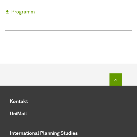
Pro­gramm
Zum Seit
Kontakt
UniMail
International Planning Studies