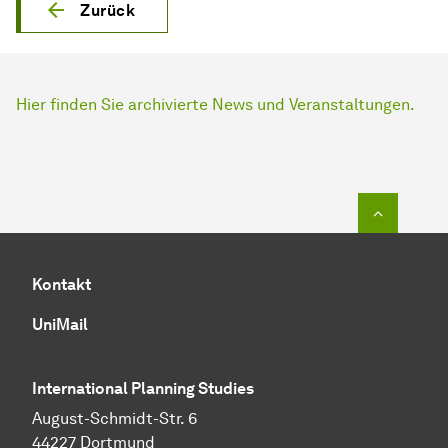
Zurück
Hier finden Sie archivierte News und Veranstaltungen.
Zum Seit
Kontakt
UniMail
International Planning Studies
August-Schmidt-Str. 6
44227 Dortmund