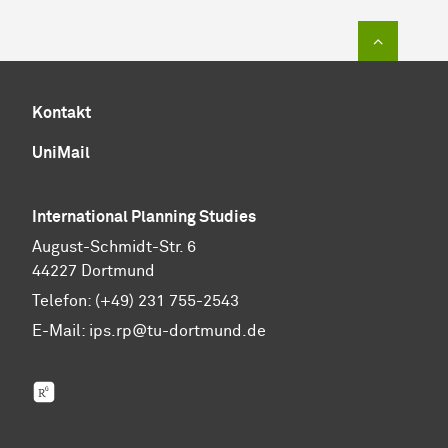
Zum Sei
Kontakt
UniMail
International Planning Studies
August-Schmidt-Str. 6
44227 Dortmund
Telefon: (+49) 231 755-2543
E-Mail:
ips.rp@tu-dortmund.de
ResearchGate